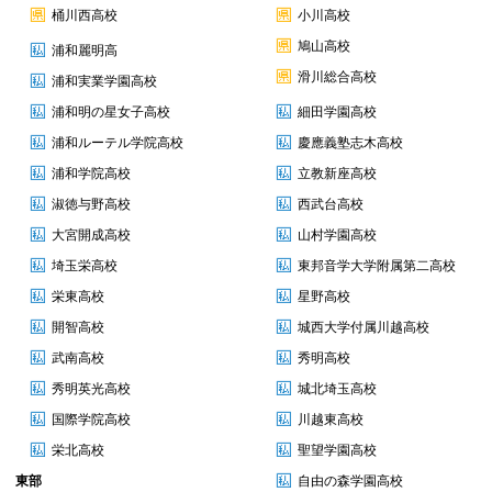
桶川西高校
小川高校
鳩山高校
浦和麗明高
滑川総合高校
浦和実業学園高校
浦和明の星女子高校
細田学園高校
浦和ルーテル学院高校
慶應義塾志木高校
浦和学院高校
立教新座高校
淑徳与野高校
西武台高校
大宮開成高校
山村学園高校
埼玉栄高校
東邦音学大学附属第二高校
栄東高校
星野高校
開智高校
城西大学付属川越高校
武南高校
秀明高校
秀明英光高校
城北埼玉高校
国際学院高校
川越東高校
栄北高校
聖望学園高校
東部
自由の森学園高校