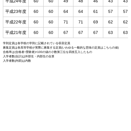
平成24年度
60
60
49
48
46
43
43
平成23年度
60
60
64
64
61
57
57
平成22年度
60
60
71
71
69
62
62
平成21年度
60
60
67
67
67
63
63
学則定員は各学校の学則に記載されている収容定員
募集定員は各高等学校が実際に募集する定員(いわゆる一般的な意味の定員はこちらの値)
合格率は(合格者÷受験者)×100の値の小数第三位を四捨五入したもの
入学者数(合計)は外部生・内部生の合算
入学者数(内部)は内数