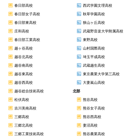
春日部高校
西武学園文理高校
春日部女子高校
秋草学園高校
春日部東高校
狭山ヶ丘高校
庄和高校
武蔵野音楽大学附属高校
春日部工業高校
東野高校
越ヶ谷高校
山村国際高校
越谷北高校
埼玉平成高校
越谷南高校
武蔵越生高校
越谷東高校
東京農業大学第三高校
越谷西高校
大妻嵐山高校
越谷総合技術高校
北部
松伏高校
熊谷高校
吉川美南高校
熊谷女子高校
三郷高校
熊谷西高校
三郷北高校
妻沼高校
三郷工業技術高校
熊谷農業高校