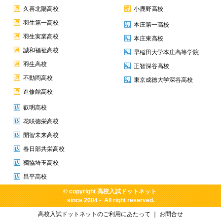
久喜北陽高校
小鹿野高校
羽生第一高校
本庄第一高校
羽生実業高校
本庄東高校
誠和福祉高校
早稲田大学本庄高等学院
羽生高校
正智深谷高校
不動岡高校
東京成徳大学深谷高校
進修館高校
叡明高校
花咲徳栄高校
開智未来高校
春日部共栄高校
獨協埼玉高校
昌平高校
© copyright
高校入試ドットネット
since 2004 - All right reserved.
高校入試ドットネットのご利用にあたって
｜
お問合せ