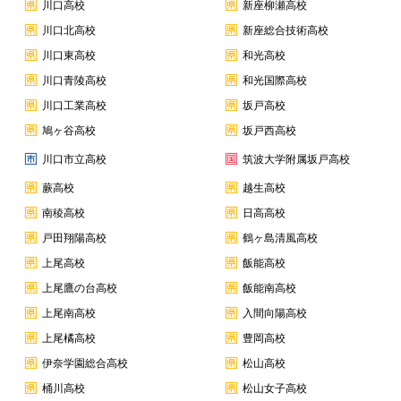
川口高校
新座柳瀬高校
川口北高校
新座総合技術高校
川口東高校
和光高校
川口青陵高校
和光国際高校
川口工業高校
坂戸高校
鳩ヶ谷高校
坂戸西高校
川口市立高校
筑波大学附属坂戸高校
蕨高校
越生高校
南稜高校
日高高校
戸田翔陽高校
鶴ヶ島清風高校
上尾高校
飯能高校
上尾鷹の台高校
飯能南高校
上尾南高校
入間向陽高校
上尾橘高校
豊岡高校
伊奈学園総合高校
松山高校
桶川高校
松山女子高校