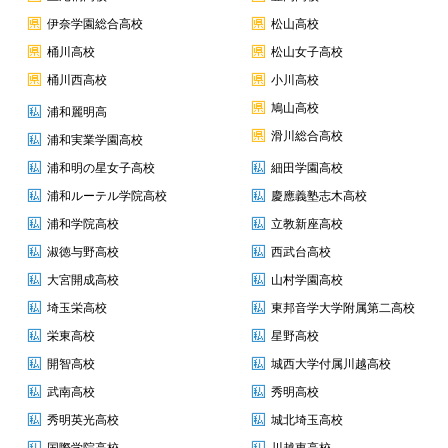
伊奈学園総合高校
松山高校
桶川高校
松山女子高校
桶川西高校
小川高校
鳩山高校
浦和麗明高
滑川総合高校
浦和実業学園高校
浦和明の星女子高校
細田学園高校
浦和ルーテル学院高校
慶應義塾志木高校
浦和学院高校
立教新座高校
淑徳与野高校
西武台高校
大宮開成高校
山村学園高校
埼玉栄高校
東邦音学大学附属第二高校
栄東高校
星野高校
開智高校
城西大学付属川越高校
武南高校
秀明高校
秀明英光高校
城北埼玉高校