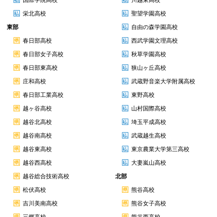
国際学院高校
川越東高校
栄北高校
聖望学園高校
東部
自由の森学園高校
春日部高校
西武学園文理高校
春日部女子高校
秋草学園高校
春日部東高校
狭山ヶ丘高校
庄和高校
武蔵野音楽大学附属高校
春日部工業高校
東野高校
越ヶ谷高校
山村国際高校
越谷北高校
埼玉平成高校
越谷南高校
武蔵越生高校
越谷東高校
東京農業大学第三高校
越谷西高校
大妻嵐山高校
越谷総合技術高校
北部
松伏高校
熊谷高校
吉川美南高校
熊谷女子高校