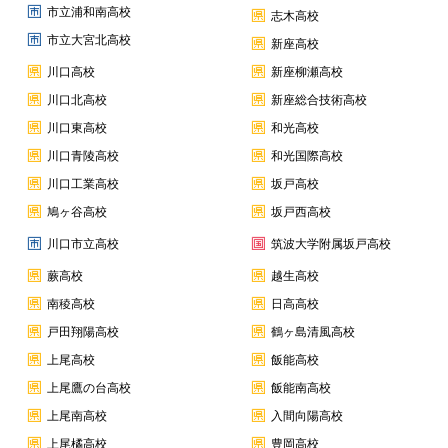
市立浦和南高校
志木高校
市立大宮北高校
新座高校
川口高校
新座柳瀬高校
川口北高校
新座総合技術高校
川口東高校
和光高校
川口青陵高校
和光国際高校
川口工業高校
坂戸高校
鳩ヶ谷高校
坂戸西高校
川口市立高校
筑波大学附属坂戸高校
蕨高校
越生高校
南稜高校
日高高校
戸田翔陽高校
鶴ヶ島清風高校
上尾高校
飯能高校
上尾鷹の台高校
飯能南高校
上尾南高校
入間向陽高校
上尾橘高校
豊岡高校