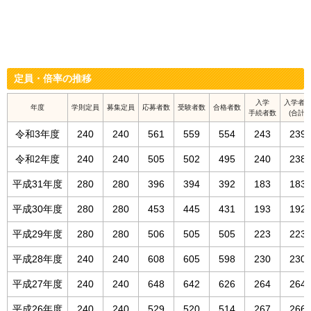
定員・倍率の推移
入学
入学者
年度
学則定員
募集定員
応募者数
受験者数
合格者数
手続者数
(合計)
令和3年度
240
240
561
559
554
243
239
令和2年度
240
240
505
502
495
240
238
平成31年度
280
280
396
394
392
183
183
平成30年度
280
280
453
445
431
193
192
平成29年度
280
280
506
505
505
223
223
平成28年度
240
240
608
605
598
230
230
平成27年度
240
240
648
642
626
264
264
平成26年度
240
240
529
520
514
267
266