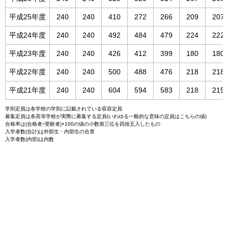
平成25年度
240
240
410
272
266
209
207
平成24年度
240
240
492
484
479
224
222
平成23年度
240
240
426
412
399
180
180
平成22年度
240
240
500
488
476
218
218
平成21年度
240
240
604
594
583
218
215
学則定員は各学校の学則に記載されている収容定員
募集定員は各高等学校が実際に募集する定員(いわゆる一般的な意味の定員はこちらの値)
合格率は(合格者÷受験者)×100の値の小数第三位を四捨五入したもの
入学者数(合計)は外部生・内部生の合算
入学者数(内部)は内数